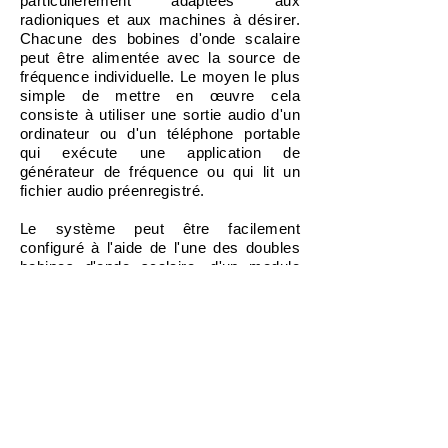
particulièrement adaptées aux
radioniques et aux machines à désirer.
Chacune des bobines d'onde scalaire
peut être alimentée avec la source de
fréquence individuelle. Le moyen le plus
simple de mettre en œuvre cela
consiste à utiliser une sortie audio d'un
ordinateur ou d'un téléphone portable
qui exécute une application de
générateur de fréquence ou qui lit un
fichier audio préenregistré.
Le système peut être facilement
configuré à l'aide de l'une des doubles
bobines d'onde scalaire, d'un module
amplificateur à double canal, d'un câble
de connecteur de fiche banane de 4 mm
et d'un câble de connecteur audio de 3,5
mm. L'exemple de schéma utilise un
module de bobine d'onde scalaire
double ronde, mais nous aurions
facilement pu utiliser n'importe quelle
autre bobine d'onde double scalaire à la
place. En plus de cela, nous pourrions