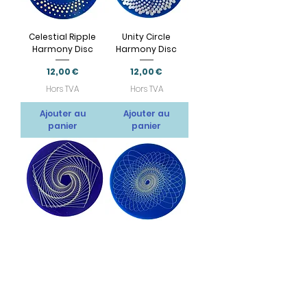
Celestial Ripple
Unity Circle
Harmony Disc
Harmony Disc
Prix
Prix
12,00 €
12,00 €
Hors TVA
Hors TVA
Ajouter au
Ajouter au
panier
panier
Quantum Spiral
Spiral Bloom
Connection Disc
Energy Disc
Prix
Prix
12,00 €
12,00 €
Hors TVA
Hors TVA