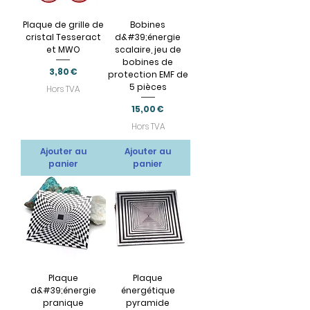
Plaque de grille de
Bobines
cristal Tesseract
d&#39;énergie
et MWO
scalaire, jeu de
bobines de
Prix
3,80 €
protection EMF de
5 pièces
Hors TVA
Prix
15,00 €
Hors TVA
Ajouter au
Ajouter au
panier
panier
Plaque
Plaque
d&#39;énergie
énergétique
pranique
pyramide