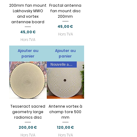
200mm fan mount
Fractal antenna
Lakhovsky MWO
fan mount disc
and vortex
200mm
antennae board
Prix
45,00 €
Prix
45,00 €
Hors TVA
Hors TVA
Ajouter au
Ajouter au
panier
panier
Nouvelle arrivee
Tesseract sacred
Antenne vortex à
geometry large
champ tore 500
radionics disc
mm
Prix
Prix
200,00 €
120,00 €
Hors TVA
Hors TVA