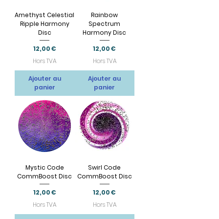
Amethyst Celestial
Rainbow
Ripple Harmony
Spectrum
Disc
Harmony Disc
Prix
Prix
12,00 €
12,00 €
Hors TVA
Hors TVA
Ajouter au
Ajouter au
panier
panier
Mystic Code
Swirl Code
CommBoost Disc
CommBoost Disc
Prix
Prix
12,00 €
12,00 €
Hors TVA
Hors TVA