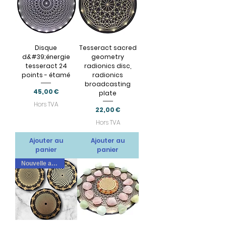
Disque
Tesseract sacred
d&#39;énergie
geometry
tesseract 24
radionics disc,
points - étamé
radionics
broadcasting
Prix
45,00 €
plate
Hors TVA
Prix
22,00 €
Hors TVA
Ajouter au
Ajouter au
panier
panier
Nouvelle arrivee