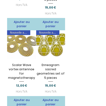
Hors TVA
Prix
15,00 €
Hors TVA
Ajouter au
Ajouter au
panier
panier
Nouvelle arrivee
Nouvelle arrivee
Scalar Wave
Enneagram
vortex antennae
sacred
for
geometries set of
magnetotherapy
5 pieces
Prix
Prix
12,00 €
15,00 €
Hors TVA
Hors TVA
Ajouter au
Ajouter au
panier
panier