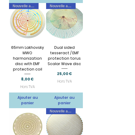
Nouvelle arrivee
Nouvelle arrivee
65mm Lakhovsky
Dual sided
MWO
tesseract / EMF
harmonization
protection torus
disc with EMF
Scalar Wave disc
protection coil
Prix
25,00 €
Prix
8,00 €
Hors TVA
Hors TVA
Ajouter au
Ajouter au
panier
panier
Nouvelle arrivee