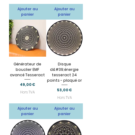
Ajouter au
Ajouter au
panier
panier
Générateur de
Disque
bouclier EMF
d&#39;énergie
avancé Tesseract
tesseract 24
points - plaqué or
Prix
49,00 €
Prix
53,00 €
Hors TVA
Hors TVA
Ajouter au
Ajouter au
panier
panier