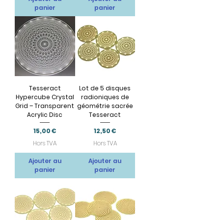
panier
panier
Tesseract
Lot de 5 disques
Hypercube Crystal
radioniques de
Grid – Transparent
géométrie sacrée
Acrylic Disc
Tesseract
Prix
Prix
15,00 €
12,50 €
Hors TVA
Hors TVA
Ajouter au
Ajouter au
panier
panier