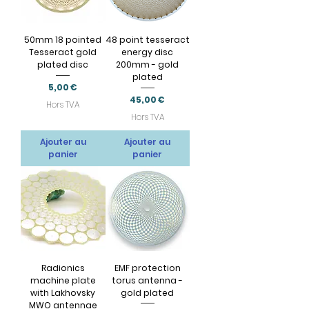
50mm 18 pointed
48 point tesseract
Tesseract gold
energy disc
plated disc
200mm - gold
plated
Prix
5,00 €
Prix
45,00 €
Hors TVA
Hors TVA
Ajouter au
Ajouter au
panier
panier
Radionics
EMF protection
machine plate
torus antenna -
with Lakhovsky
gold plated
MWO antennae