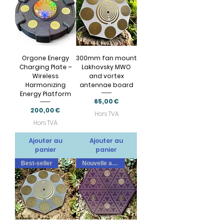
Orgone Energy
300mm fan mount
Charging Plate –
Lakhovsky MWO
Wireless
and vortex
Harmonizing
antennae board
Energy Platform
Prix
65,00 €
Prix
200,00 €
Hors TVA
Hors TVA
Ajouter au
Ajouter au
panier
panier
Best-seller
Nouvelle arrivee