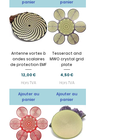
panier
panier
Antenne vortex à
Tesseract and
ondes scalaires
MWO crystal grid
de protection EMF
plate
Prix
Prix
12,00 €
4,50 €
Hors TVA
Hors TVA
Ajouter au
Ajouter au
panier
panier