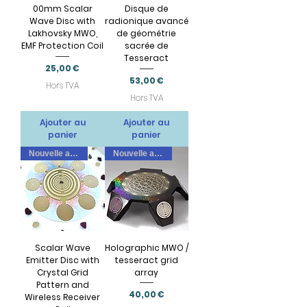
00mm Scalar
Disque de
Wave Disc with
radionique avancé
Lakhovsky MWO,
de géométrie
EMF Protection Coil
sacrée de
Tesseract
Prix
25,00 €
Prix
53,00 €
Hors TVA
Hors TVA
Ajouter au
Ajouter au
panier
panier
Nouvelle arrivee
Nouvelle arrivee
Scalar Wave
Holographic MWO /
Emitter Disc with
tesseract grid
Crystal Grid
array
Pattern and
Prix
40,00 €
Wireless Receiver