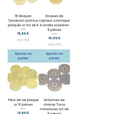
18 disques
Disques de
Tesseract pointus
capteur cosmique
plaqués or lot de 5
à ondes scalaires
5 pièces
Prix
15,50 €
Prix
10,00 €
Hors TVA
Hors TVA
Ajouter au
Ajouter au
panier
panier
Fleur de vie plaqué
Antennes de
or 10 pièces
champ Torus
miniatures, lot de
Prix
13,50 €
5 pièces