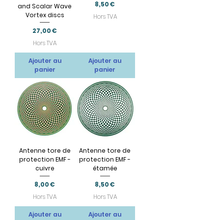
Prix
8,50 €
and Scalar Wave
Vortex discs
Hors TVA
Prix
27,00 €
Hors TVA
Ajouter au
Ajouter au
panier
panier
Antenne tore de
Antenne tore de
protection EMF -
protection EMF -
cuivre
étamée
Prix
Prix
8,00 €
8,50 €
Hors TVA
Hors TVA
Ajouter au
Ajouter au