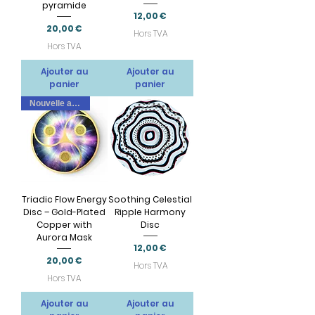
pyramide
Prix
12,00 €
Prix
20,00 €
Hors TVA
Hors TVA
Ajouter au
Ajouter au
panier
panier
Nouvelle arrivee
Triadic Flow Energy
Soothing Celestial
Disc – Gold-Plated
Ripple Harmony
Copper with
Disc
Aurora Mask
Prix
12,00 €
Prix
20,00 €
Hors TVA
Hors TVA
Ajouter au
Ajouter au