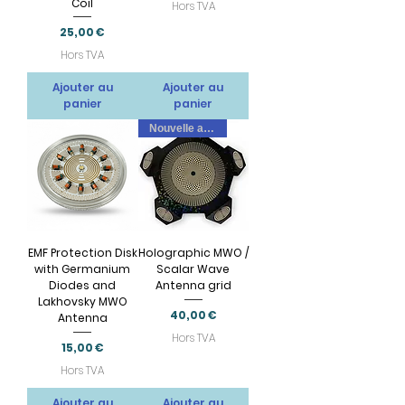
Coil
Hors TVA
Prix
25,00 €
Hors TVA
Ajouter au
Ajouter au
panier
panier
Nouvelle arrivee
EMF Protection Disk
Holographic MWO /
with Germanium
Scalar Wave
Diodes and
Antenna grid
Lakhovsky MWO
Prix
40,00 €
Antenna
Hors TVA
Prix
15,00 €
Hors TVA
Ajouter au
Ajouter au